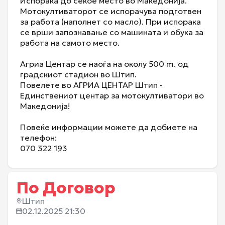
Испорака до секое место во Македонија.
Мотокултиваторот се испорачува подготвен
за работа (наполнет со масло). При испорака
се врши запознавање со машината и обука за
работа на самото место.
Агриа Центар се наоѓа на околу 500 m. од
градскиот стадион во Штип.
Повелете во АГРИА ЦЕНТАР Штип -
Единствениот центар за мотокултиватори во
Македонија!
Повеќе информации можете да добиете на
телефон:
070 322 193
По Договор
Штип
02.12.2025 21:30