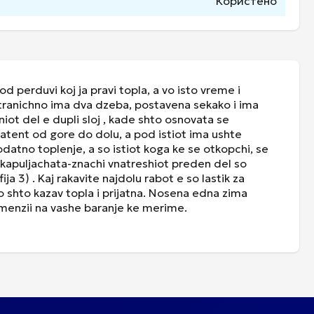
Користено
d perduvi koj ja pravi topla, a vo isto vreme i
Stranichno ima dva dzeba, postavena sekako i ima
niot del e dupli sloj , kade shto osnovata se
tent od gore do dolu, a pod istiot ima ushte
atno toplenje, a so istiot koga ke se otkopchi, se
 kapuljachata-znachi vnatreshiot preden del so
ja 3) . Kaj rakavite najdolu rabot e so lastik za
o shto kazav topla i prijatna. Nosena edna zima
imenzii na vashe baranje ke merime.