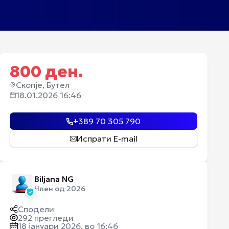
800
ден.
Скопје, Бутел
18.01.2026 16:46
+389 70 305 790
Испрати E-mail
Biljana NG
Член од 2026
Сподели
292
прегледи
18 јануари 2026, во 16:46