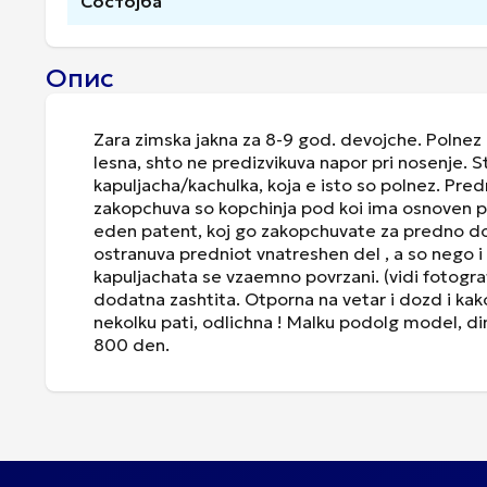
Состојба
Опис
Zara zimska jakna za 8-9 god. devojche. Polnez o
lesna, shto ne predizvikuva napor pri nosenje. 
kapuljacha/kachulka, koja e isto so polnez. Pred
zakopchuva so kopchinja pod koi ima osnoven pa
eden patent, koj go zakopchuvate za predno dod
ostranuva predniot vnatreshen del , a so nego i
kapuljachata se vzaemno povrzani. (vidi fotografi
dodatna zashtita. Otporna na vetar i dozd i kak
nekolku pati, odlichna ! Malku podolg model, d
800 den.