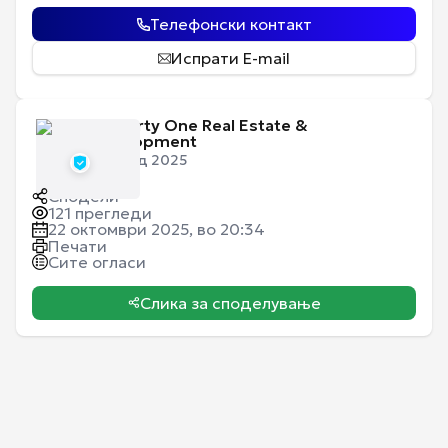
Телефонски контакт
Испрати E-mail
Property One Real Estate &
Development
Член од 2025
Сподели
121
прегледи
22 октомври 2025, во 20:34
Печати
Сите огласи
Слика за споделување