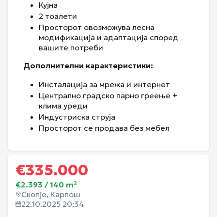
Кујна
2 тоалети
Просторот овозможува лесна
модификација и адаптацијa според
вашите потреби
Дополнителни карактеристики:
Инсталација за мрежа и интернет
Централно градско парно греење +
клима уреди
Индустриска струја
Просторот се продава без мебел
€
335.000
€2.393
/
140
m²
Скопје, Карпош
22.10.2025 20:34