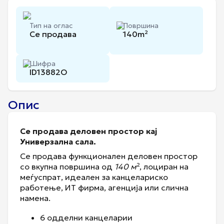
Тип на оглас
Површина
Се продава
140
m²
Шифра
ID13882O
Опис
Се продава деловен простор кај
Универзална сала.
Се продава функционален деловен простор
со вкупна површина од
140 м
², лоциран на
меѓуспрат, идеален за канцелариско
работење, ИТ фирма, агенција или слична
намена.
6 одделни канцеларии