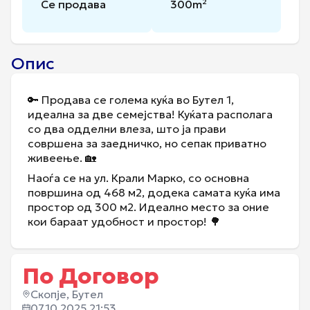
Се продава
300
m²
Опис
🔑 Продава се голема куќа во Бутел 1,
идеална за две семејства! Куќата располага
со два одделни влеза, што ја прави
совршена за заедничко, но сепак приватно
живеење. 🏡
Наоѓа се на ул. Крали Марко, со основна
површина од 468 м2, додека самата куќа има
простор од 300 м2. Идеално место за оние
кои бараат удобност и простор! 🌳
По Договор
Скопје, Бутел
07.10.2025 21:53