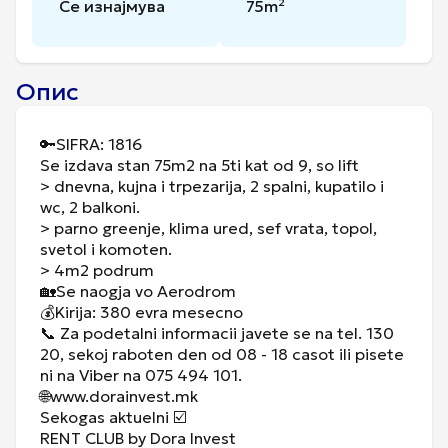
Се изнајмува
75
m²
Опис
🔑SIFRA: 1816
Se izdava stan 75m2 na 5ti kat od 9, so lift
> dnevna, kujna i trpezarija, 2 spalni, kupatilo i
wc, 2 balkoni.
> parno greenje, klima ured, sef vrata, topol,
svetol i komoten.
> 4m2 podrum
🏡Se naogja vo Aerodrom
💰Kirija: 380 evra mesecno
📞 Za podetalni informacii javete se na tel. 130
20, sekoj raboten den od 08 - 18 casot ili pisete
ni na Viber na 075 494 101.
🌐www.dorainvest.mk
Sekogas aktuelni ☑️
RENT CLUB by Dora Invest