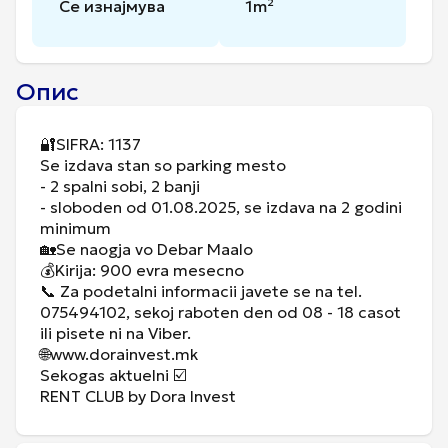
Се изнајмува
1
m²
Опис
🔐SIFRA: 1137
Se izdava stan so parking mesto
- 2 spalni sobi, 2 banji
- sloboden od 01.08.2025, se izdava na 2 godini
minimum
🏡Se naogja vo Debar Maalo
💰Kirija: 900 evra mesecno
📞 Za podetalni informacii javete se na tel.
075494102, sekoj raboten den od 08 - 18 casot
ili pisete ni na Viber.
🌐www.dorainvest.mk
Sekogas aktuelni ☑️
RENT CLUB by Dora Invest