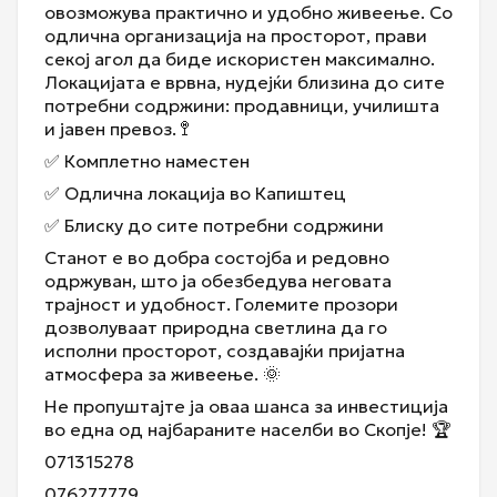
овозможува практично и удобно живеење. Со
одлична организација на просторот, прави
секој агол да биде искористен максимално.
Локацијата е врвна, нудејќи близина до сите
потребни содржини: продавници, училишта
и јавен превоз. 🚏
✅ Комплетно наместен
✅ Одлична локација во Капиштец
✅ Блиску до сите потребни содржини
Станот е во добра состојба и редовно
одржуван, што ја обезбедува неговата
трајност и удобност. Големите прозори
дозволуваат природна светлина да го
исполни просторот, создавајќи пријатна
атмосфера за живеење. 🌞
Не пропуштајте ја оваа шанса за инвестиција
во една од најбараните населби во Скопје! 🏆
071315278
076277779