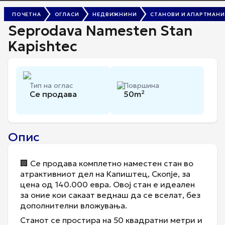
ПОЧЕТНА
ОГЛАСИ
НЕДВИЖНИНИ
СТАНОВИ И АПАРТМАНИ
Seprodava Namesten Stan
Kapishtec
Тип на оглас
Површина
Се продава
50
m²
Опис
🏢 Се продава комплетно наместен стан во
атрактивниот дел на Капиштец, Скопје, за
цена од 140.000 евра. Овој стан е идеален
за оние кои сакаат веднаш да се вселат, без
дополнителни вложувања.
Станот се простира на 50 квадратни метри и