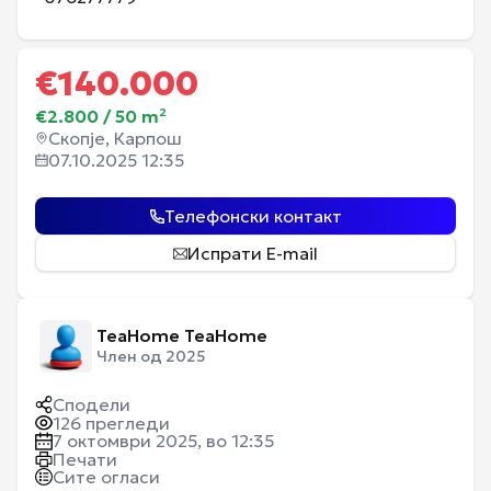
€
140.000
€2.800
/
50
m²
Скопје, Карпош
07.10.2025 12:35
Телефонски контакт
Испрати E-mail
TeaHome TeaHome
Член од 2025
Сподели
126
прегледи
7 октомври 2025, во 12:35
Печати
Сите огласи