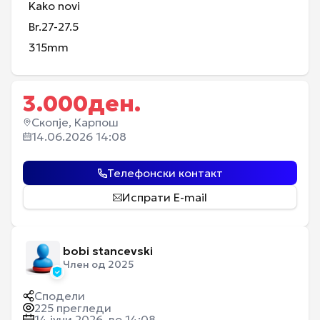
Kako novi
Br.27-27.5
315mm
3.000
ден.
Скопје, Карпош
14.06.2026 14:08
Телефонски контакт
Испрати E-mail
bobi stancevski
Член од 2025
Сподели
225
прегледи
14 јуни 2026, во 14:08