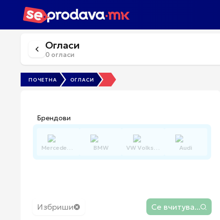
Огласи
0
огласи
ПОЧЕТНА
ОГЛАСИ
Брендови
Mercedes-Benz
BMW
VW Volkswagen
Audi
Избриши
Се вчитува...