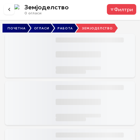
Земјоделство
Филтри
0
огласи
ПОЧЕТНА
ОГЛАСИ
РАБОТА
ЗЕМЈОДЕЛСТВО