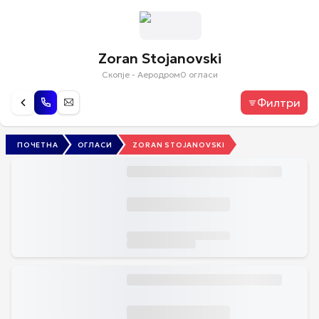
Zoran Stojanovski
Скопје - Аеродром
0
огласи
Филтри
ПОЧЕТНА
ОГЛАСИ
ZORAN STOJANOVSKI