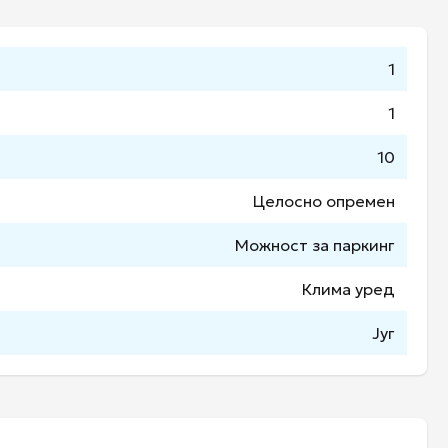
1
1
10
Целосно опремен
Можност за паркинг
Клима уред
Југ