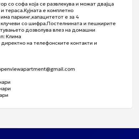
ор со софа која се развлекува и можат двајца
 и тераса.Кујната е комплетно
има паркинг,капацитетот е за 4
а клучеви со шифра.Постелнината и пешкирите
естувањето дозволува влез на домашни
п: Климa
 директно на телефонските контакти и
 openviewapartment@gmail.com
енари
енари
енари