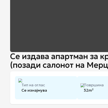
Се издава апартман за кр
(позади салонот на Мер
Тип на оглас
Површина
Се изнајмува
32
m²