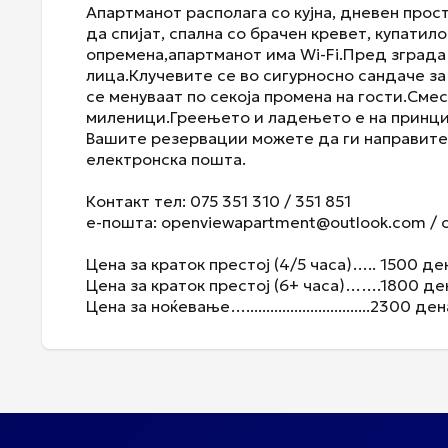
Апартманот располага со кујна, дневен прост
да спијат, спална со брачен кревет, купатило
опремена,aпартманот има Wi-Fi.Пред зграда 
лица.Клучевите се во сигурносно сандаче з
се менуваат по секоја промена на гости.См
миленици.Греењето и ладењето е на принци
Вашите резервации можете да ги направите
електронска пошта.
Контакт тел: 075 351 310 / 351 851
е-пошта: openviewapartment@outlook.com /
Цена за краток престој (4/5 часа)….. 1500 д
Цена за краток престој (6+ часа)…….1800 д
Цена за ноќевање…...............................2300 д