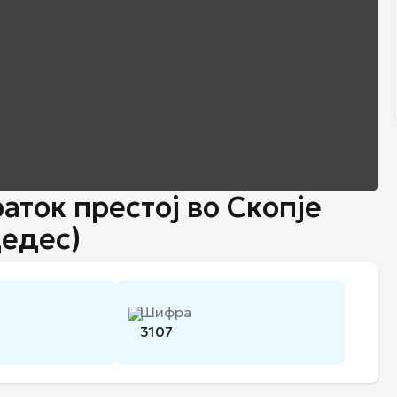
аток престој во Скопје
цедес)
Шифра
3107