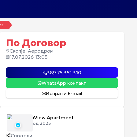
Е...
По Договор
Скопје, Аеродром
17.07.2026 13:03
389 75 351 310
WhatsApp контакт
Испрати E-mail
OpenView Apartment
Член од 2025
Сподели