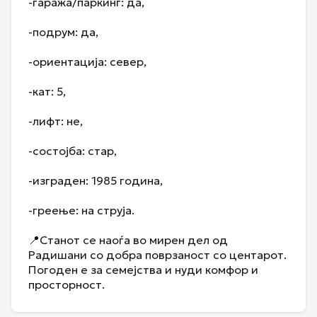
-гаража/паркинг: да,
-подрум: да,
-ориентација: север,
-кат: 5,
-лифт: не,
-состојба: стар,
-изграден: 1985 година,
-греење: на струја.
📍Станот се наоѓа во мирен дел од
Радишани со добра поврзаност со центарот.
Погоден е за семејства и нуди комфор и
просторност.