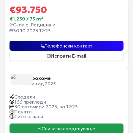
€
93.750
€1.250
/
75
m²
Скопје, Радишани
30.10.2025 12:23
Телефонски контакт
Испрати E-mail
Еурохоме
Член од 2025
Сподели
166
прегледи
30 октомври 2025, во 12:23
Печати
Сите огласи
Слика за споделување