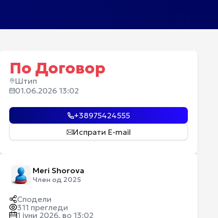
По Договор
Штип
01.06.2026 13:02
+38975424555
Испрати E-mail
Meri Shorova
Член од 2025
Сподели
311
прегледи
1 јуни 2026, во 13:02