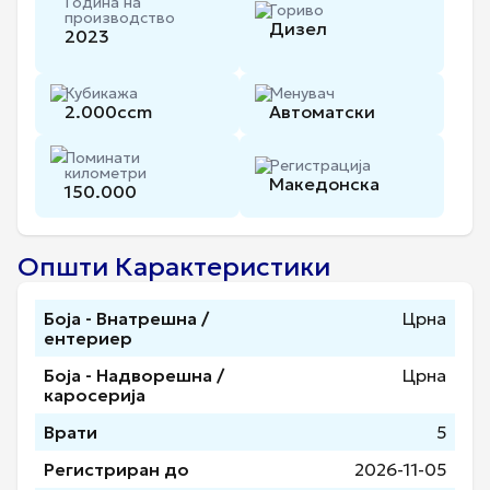
Година на
Гориво
производство
Дизел
2023
Кубикажа
Менувач
2.000
ccm
Автоматски
Поминати
Регистрација
километри
Македонска
150.000
Општи Карактеристики
Боја - Внатрешна /
Црна
ентериер
Боја - Надворешна /
Црна
каросерија
Врати
5
Регистриран до
2026-11-05