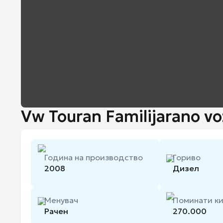
Vw Touran Familijarano vo
Година на производство
Гориво
2008
Дизел
Менувач
Поминати к
Рачен
270.000