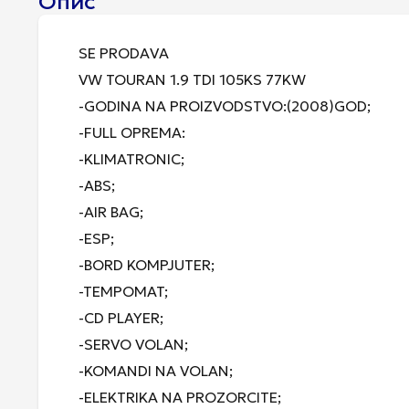
Опис
SE PRODAVA
VW TOURAN 1.9 TDI 105KS 77KW
-GODINA NA PROIZVODSTVO:(2008)GOD;
-FULL OPREMA:
-KLIMATRONIC;
-ABS;
-AIR BAG;
-ESP;
-BORD KOMPJUTER;
-TEMPOMAT;
-CD PLAYER;
-SERVO VOLAN;
-KOMANDI NA VOLAN;
-ELEKTRIKA NA PROZORCITE;