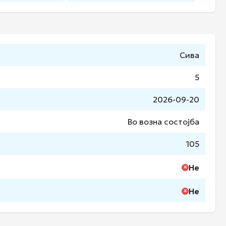
Сива
5
2026-09-20
Во возна состојба
105
Не
Не