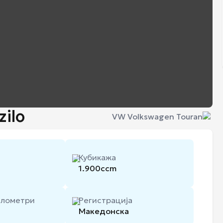
zilo
VW Volkswagen Touran
Кубикажа
1.900
ccm
илометри
Регистрација
Македонска