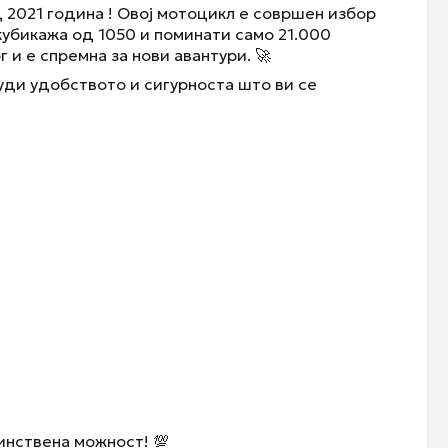
д 2021 година ! Овој мотоцикл е совршен избор
 кубикажа од 1050 и поминати само 21.000
 и е спремна за нови авантури. 🚀
уди удобството и сигурноста што ви се
динствена можност! 💯