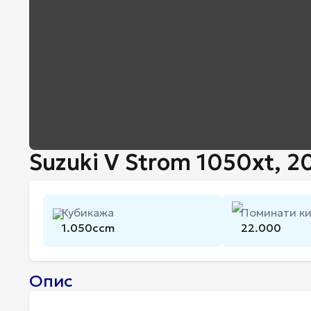
Suzuki V Strom 1050xt, 2
Кубикажа
Поминати к
1.050
ccm
22.000
Опис