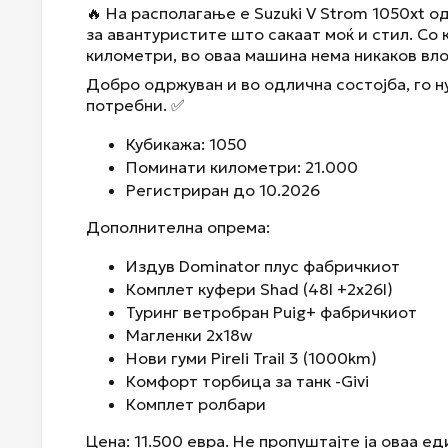
🔥 На располагање е Suzuki V Strom 1050xt о
за авантуристите што сакаат моќ и стил. Со
километри, во оваа машина нема никаков влог
Добро одржуван и во одлична состојба, го н
потребни. ✅
Кубикажа: 1050
Поминати километри: 21.000
Регистриран до 10.2026
Дополнителна опрема:
Издув Dominator плус фабричкиот
Комплет куфери Shad (48l +2x26l)
Туринг ветробран Puig+ фабричкиот
Магленки 2x18w
Нови гуми Pireli Trail 3 (1000km)
Комфорт торбица за танк -Givi
Комплет ролбари
Цена: 11.500 евра. Не пропуштајте ја оваа е