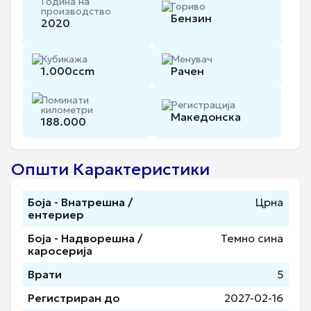
Година на
Гориво
производство
Бензин
2020
Кубикажа
Менувач
1.000
ccm
Рачен
Поминати
Регистрација
километри
Македонска
188.000
Општи Карактеристики
Боја - Внатрешна /
Црна
ентериер
Боја - Надворешна /
Темно сина
каросерија
Врати
5
Регистриран до
2027-02-16