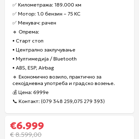
✅ Километража: 189.000 км
✅ Мотор: 1.0 бензин – 75 КС
✅ Менувач: рачен
🔹 Опрема:
• Старт стоп
• Централно заклучување
• Мултимедија / Bluetooth
• ABS, ESP, Airbag
🔹 Економично возило, практично за
секојдневна употреба и градско возење.
💰 Цена: 6999е
📞 Контакт: (079 348 259,075 279 393)
€
6.999
€
8.599,00