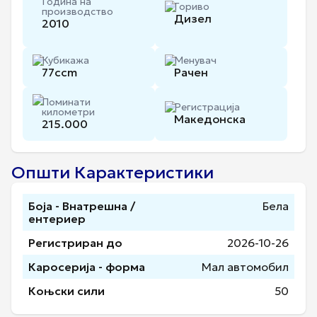
Година на
Гориво
производство
Дизел
2010
Кубикажа
Менувач
77
ccm
Рачен
Поминати
Регистрација
километри
Македонска
215.000
Општи Карактеристики
Боја - Внатрешна /
Бела
ентериер
Регистриран до
2026-10-26
Каросерија - форма
Мал автомобил
Коњски сили
50