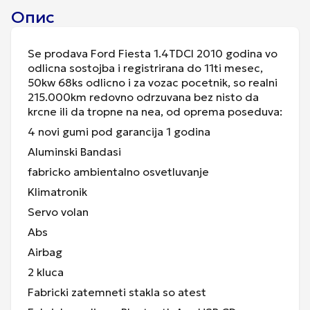
Опис
Se prodava Ford Fiesta 1.4TDCI 2010 godina vo
odlicna sostojba i registrirana do 11ti mesec,
50kw 68ks odlicno i za vozac pocetnik, so realni
215.000km redovno odrzuvana bez nisto da
krcne ili da tropne na nea, od oprema poseduva:
4 novi gumi pod garancija 1 godina
Aluminski Bandasi
fabricko ambientalno osvetluvanje
Klimatronik
Servo volan
Abs
Airbag
2 kluca
Fabricki zatemneti stakla so atest